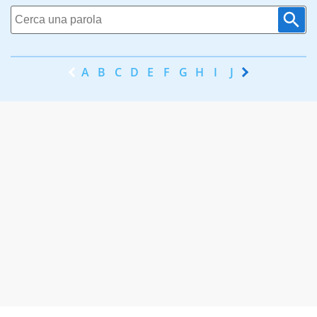
A
B
C
D
E
F
G
H
I
J
K
L
M
N