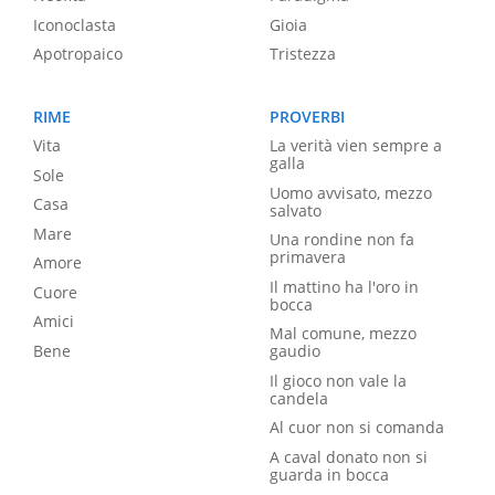
Iconoclasta
Gioia
Apotropaico
Tristezza
RIME
PROVERBI
Vita
La verità vien sempre a
galla
Sole
Uomo avvisato, mezzo
Casa
salvato
Mare
Una rondine non fa
primavera
Amore
Il mattino ha l'oro in
Cuore
bocca
Amici
Mal comune, mezzo
Bene
gaudio
Il gioco non vale la
candela
Al cuor non si comanda
A caval donato non si
guarda in bocca