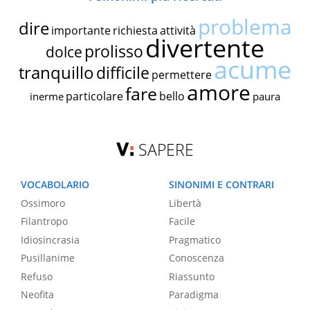
problema
dire
importante
richiesta
attività
divertente
prolisso
dolce
acume
tranquillo
difficile
permettere
amore
fare
particolare
bello
inerme
paura
SAPERE
VOCABOLARIO
SINONIMI E CONTRARI
Ossimoro
Libertà
Filantropo
Facile
Idiosincrasia
Pragmatico
Pusillanime
Conoscenza
Refuso
Riassunto
Neofita
Paradigma