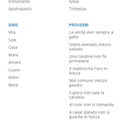
Iconoclasta
Gioia
Apotropaico
Tristezza
RIME
PROVERBI
Vita
La verità vien sempre a
galla
Sole
Uomo avvisato, mezzo
Casa
salvato
Mare
Una rondine non fa
primavera
Amore
Il mattino ha l'oro in
Cuore
bocca
Amici
Mal comune, mezzo
Bene
gaudio
Il gioco non vale la
candela
Al cuor non si comanda
A caval donato non si
guarda in bocca