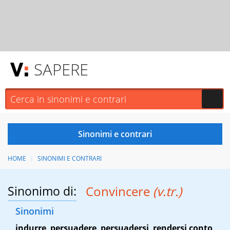
SAPERE
HOME
SINONIMI E CONTRARI
Sinonimo di:
Convincere
(v.tr.)
Sinonimi
indurre
,
persuadere
,
persuadersi
,
rendersi conto
,