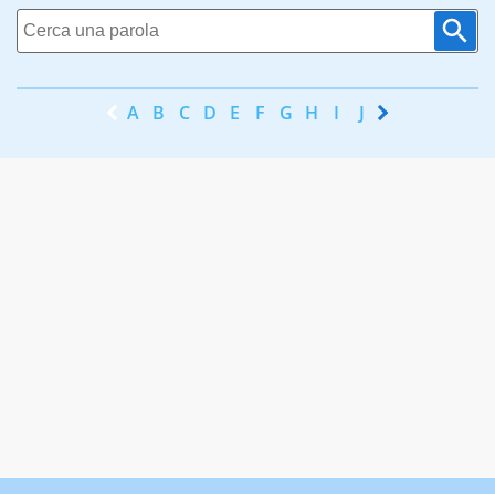
A
B
C
D
E
F
G
H
I
J
K
L
M
N