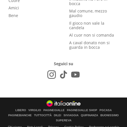
Cuore
bocca
Amici
Mal comune, mezzo
Bene
gaudio
Il gioco non vale la
candela
Al cuor non si comanda
A caval donato non si
guarda in bocca
Seguici su
LIBERO
VIRGILIO
PAGINEGIALLE
PAGINEGIALLE SHOP
PGCASA
PAGINEBIANCHE
TUTTOCITTÀ
DILEI
SIVIAGGIA
QUIFINANZA
BUONISSIMO
SUPEREVA
Chi siamo
Note Legali
Privacy
Cookie Policy
Preferenze sui cookie