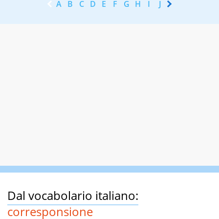
A
B
C
D
E
F
G
H
I
J
K
L
M
N
Dal vocabolario italiano:
corresponsione