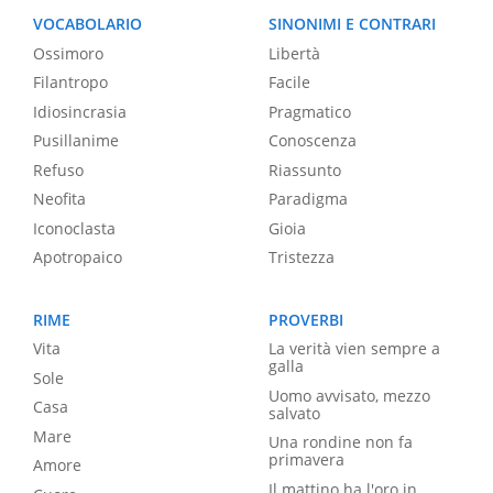
VOCABOLARIO
SINONIMI E CONTRARI
Ossimoro
Libertà
Filantropo
Facile
Idiosincrasia
Pragmatico
Pusillanime
Conoscenza
Refuso
Riassunto
Neofita
Paradigma
Iconoclasta
Gioia
Apotropaico
Tristezza
RIME
PROVERBI
Vita
La verità vien sempre a
galla
Sole
Uomo avvisato, mezzo
Casa
salvato
Mare
Una rondine non fa
primavera
Amore
Il mattino ha l'oro in