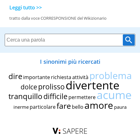
Leggi tutto >>
tratto dalla voce CORRESPONSIONE del Wikizionario
I sinonimi più ricercati
problema
dire
importante
richiesta
attività
divertente
prolisso
dolce
acume
tranquillo
difficile
permettere
amore
fare
particolare
bello
inerme
paura
SAPERE