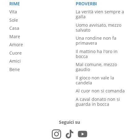
RIME
PROVERBI
Vita
La verità vien sempre a
galla
Sole
Uomo avvisato, mezzo
Casa
salvato
Mare
Una rondine non fa
primavera
Amore
Il mattino ha l'oro in
Cuore
bocca
Amici
Mal comune, mezzo
Bene
gaudio
Il gioco non vale la
candela
Al cuor non si comanda
A caval donato non si
guarda in bocca
Seguici su