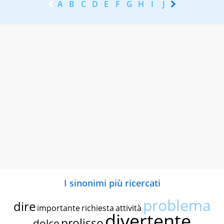
A
B
C
D
E
F
G
H
I
J
K
L
M
N
I sinonimi più ricercati
problema
dire
importante
richiesta
attività
divertente
prolisso
dolce