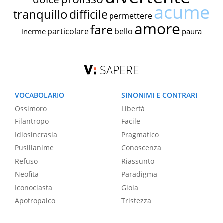
acume
tranquillo
difficile
permettere
amore
fare
particolare
bello
inerme
paura
SAPERE
VOCABOLARIO
SINONIMI E CONTRARI
Ossimoro
Libertà
Filantropo
Facile
Idiosincrasia
Pragmatico
Pusillanime
Conoscenza
Refuso
Riassunto
Neofita
Paradigma
Iconoclasta
Gioia
Apotropaico
Tristezza