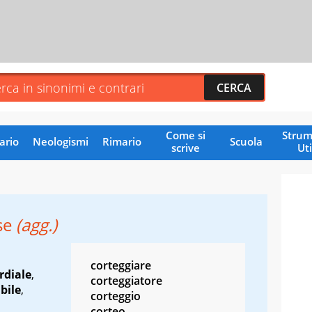
Come si
Strum
ario
Neologismi
Rimario
Scuola
scrive
Uti
se
(agg.)
corteggiare
rdiale
,
corteggiatore
bile
,
corteggio
corteo