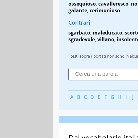
ossequioso
,
cavalleresco
,
no
galante
,
cerimonioso
Contrari
sgarbato
,
maleducato
,
scort
sgradevole
,
villano
,
insolent
I testi sopra riportati non sono in alc
A
B
C
D
E
F
G
H
I
J
Dal vocabolario itali