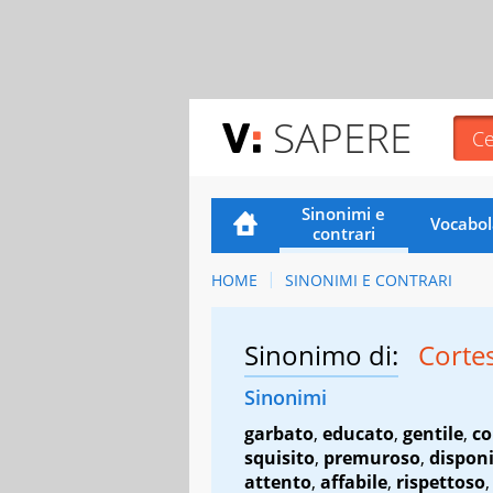
SAPERE
Sinonimi e
Vocabol
contrari
HOME
SINONIMI E CONTRARI
Sinonimo di:
Corte
Sinonimi
garbato
,
educato
,
gentile
,
co
squisito
,
premuroso
,
disponi
attento
,
affabile
,
rispettoso
,