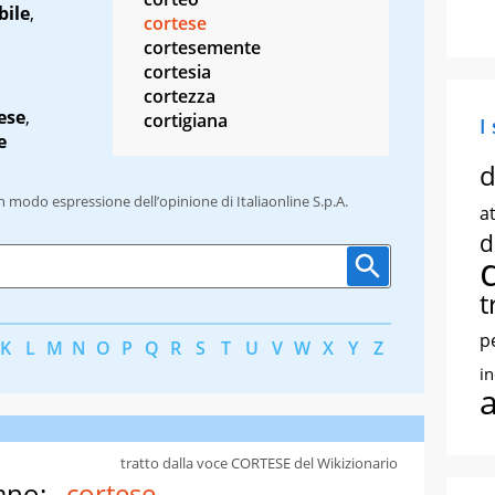
bile
,
cortese
cortesemente
cortesia
cortezza
ese
,
cortigiana
I
e
d
un modo espressione dell’opinione di Italiaonline S.p.A.
at
d
t
p
K
L
M
N
O
P
Q
R
S
T
U
V
W
X
Y
Z
i
tratto dalla voce CORTESE del Wikizionario
ano:
cortese