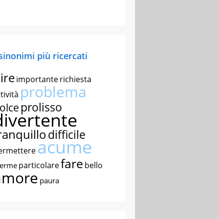
 sinonimi più ricercati
ire
importante
richiesta
problema
tività
prolisso
olce
divertente
ranquillo
difficile
acume
ermettere
fare
particolare
bello
nerme
amore
paura