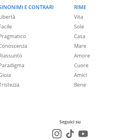
SINONIMI E CONTRARI
RIME
Libertà
Vita
Facile
Sole
Pragmatico
Casa
Conoscenza
Mare
Riassunto
Amore
Paradigma
Cuore
Gioia
Amici
Tristezza
Bene
Seguici su