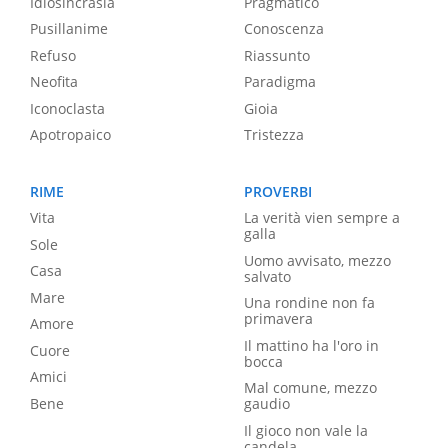
Idiosincrasia
Pragmatico
Pusillanime
Conoscenza
Refuso
Riassunto
Neofita
Paradigma
Iconoclasta
Gioia
Apotropaico
Tristezza
RIME
PROVERBI
Vita
La verità vien sempre a
galla
Sole
Uomo avvisato, mezzo
Casa
salvato
Mare
Una rondine non fa
primavera
Amore
Il mattino ha l'oro in
Cuore
bocca
Amici
Mal comune, mezzo
Bene
gaudio
Il gioco non vale la
candela