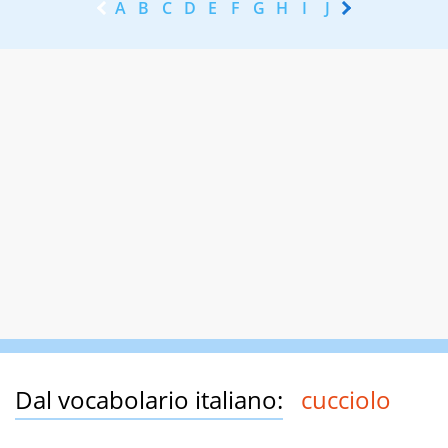
A
B
C
D
E
F
G
H
I
J
K
L
M
N
Dal vocabolario italiano:
cucciolo