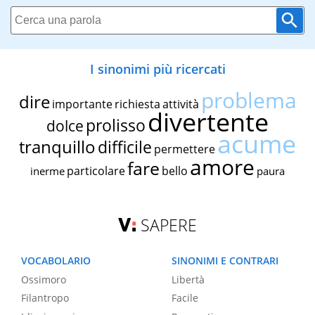
I sinonimi più ricercati
problema
dire
importante
richiesta
attività
divertente
prolisso
dolce
acume
tranquillo
difficile
permettere
amore
fare
particolare
bello
inerme
paura
SAPERE
VOCABOLARIO
SINONIMI E CONTRARI
Ossimoro
Libertà
Filantropo
Facile