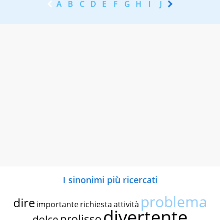
A
B
C
D
E
F
G
H
I
J
K
L
M
N
I sinonimi più ricercati
problema
dire
importante
richiesta
attività
divertente
prolisso
dolce