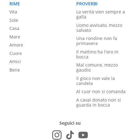
RIME
PROVERBI
Vita
La verità vien sempre a
galla
Sole
Uomo avvisato, mezzo
Casa
salvato
Mare
Una rondine non fa
primavera
Amore
Il mattino ha l'oro in
Cuore
bocca
Amici
Mal comune, mezzo
Bene
gaudio
Il gioco non vale la
candela
Al cuor non si comanda
A caval donato non si
guarda in bocca
Seguici su