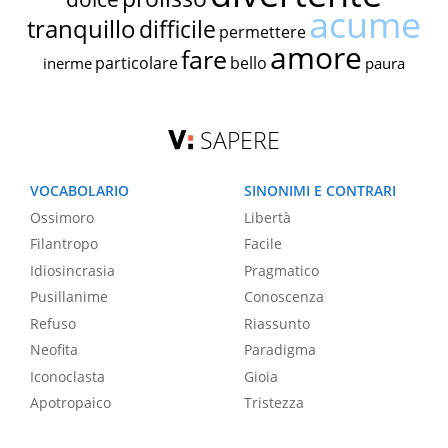
acume
tranquillo
difficile
permettere
amore
fare
particolare
bello
inerme
paura
SAPERE
VOCABOLARIO
SINONIMI E CONTRARI
Ossimoro
Libertà
Filantropo
Facile
Idiosincrasia
Pragmatico
Pusillanime
Conoscenza
Refuso
Riassunto
Neofita
Paradigma
Iconoclasta
Gioia
Apotropaico
Tristezza