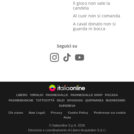
Il gioco non vale la
candela
Al cuor non si comanda
A caval donato non si
guarda in bocca
Seguici su
LIBERO
VIRGILIO
PAGINEGIALLE
PAGINEGIALLE SHOP
PGCASA
PAGINEBIANCHE
TUTTOCITTÀ
DILEI
SIVIAGGIA
QUIFINANZA
BUONISSIMO
SUPEREVA
Chi siamo
Note Legali
Privacy
Cookie Policy
Preferenze sui cookie
Aiuto
© Italiaonline S.p.A. 2026
Direzione e coordinamento di Libero Acquisition S.á r.l.