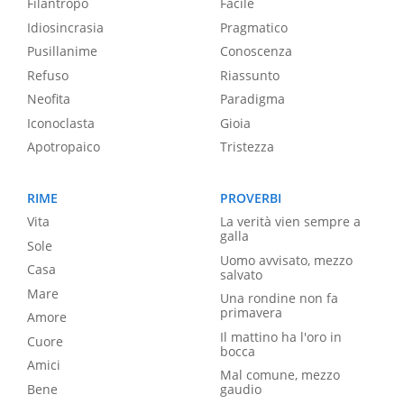
Filantropo
Facile
Idiosincrasia
Pragmatico
Pusillanime
Conoscenza
Refuso
Riassunto
Neofita
Paradigma
Iconoclasta
Gioia
Apotropaico
Tristezza
RIME
PROVERBI
Vita
La verità vien sempre a
galla
Sole
Uomo avvisato, mezzo
Casa
salvato
Mare
Una rondine non fa
primavera
Amore
Il mattino ha l'oro in
Cuore
bocca
Amici
Mal comune, mezzo
Bene
gaudio