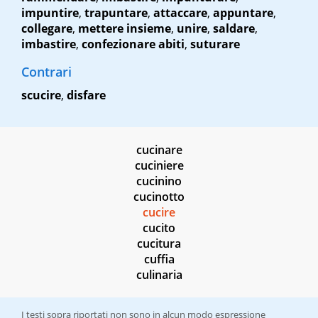
impuntire
,
trapuntare
,
attaccare
,
appuntare
,
collegare
,
mettere insieme
,
unire
,
saldare
,
imbastire
,
confezionare abiti
,
suturare
Contrari
scucire
,
disfare
cucinare
cuciniere
cucinino
cucinotto
cucire
cucito
cucitura
cuffia
culinaria
I testi sopra riportati non sono in alcun modo espressione