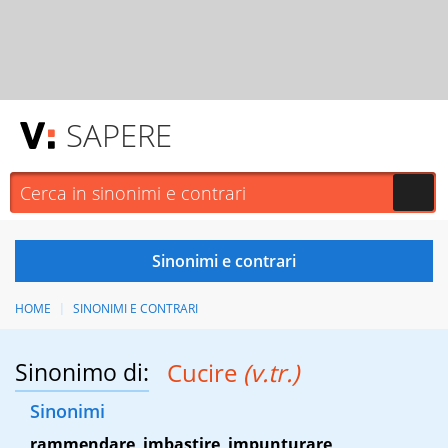
SAPERE
HOME
SINONIMI E CONTRARI
Sinonimo di:
Cucire
(v.tr.)
Sinonimi
rammendare
,
imbastire
,
impunturare
,