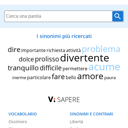
I sinonimi più ricercati
problema
dire
importante
richiesta
attività
divertente
prolisso
dolce
acume
tranquillo
difficile
permettere
amore
fare
particolare
bello
inerme
paura
SAPERE
VOCABOLARIO
SINONIMI E CONTRARI
Ossimoro
Libertà