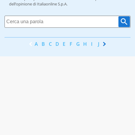
dell’opinione di Italiaonline S.p.A.
A
B
C
D
E
F
G
H
I
J
K
L
M
N