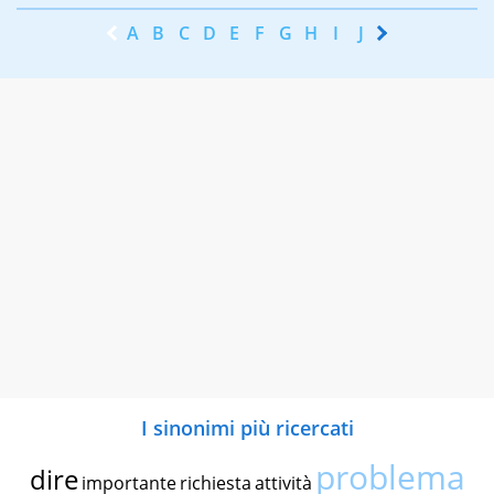
A
B
C
D
E
F
G
H
I
J
K
L
M
N
I sinonimi più ricercati
problema
dire
importante
richiesta
attività