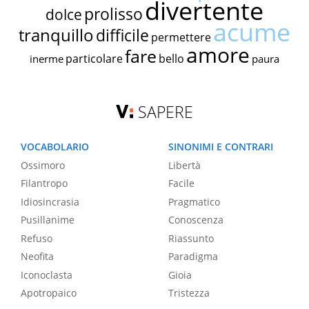
divertente
prolisso
dolce
acume
tranquillo
difficile
permettere
amore
fare
particolare
bello
inerme
paura
SAPERE
VOCABOLARIO
SINONIMI E CONTRARI
Ossimoro
Libertà
Filantropo
Facile
Idiosincrasia
Pragmatico
Pusillanime
Conoscenza
Refuso
Riassunto
Neofita
Paradigma
Iconoclasta
Gioia
Apotropaico
Tristezza