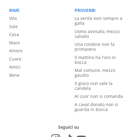
RIME
PROVERBI
Vita
La verità vien sempre a
galla
Sole
Uomo avvisato, mezzo
Casa
salvato
Mare
Una rondine non fa
primavera
Amore
Il mattino ha l'oro in
Cuore
bocca
Amici
Mal comune, mezzo
Bene
gaudio
Il gioco non vale la
candela
Al cuor non si comanda
A caval donato non si
guarda in bocca
Seguici su