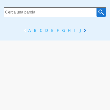
A
B
C
D
E
F
G
H
I
J
K
L
M
N