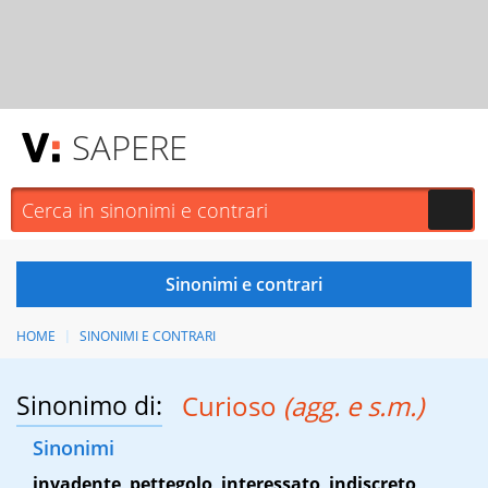
SAPERE
HOME
SINONIMI E CONTRARI
Sinonimo di:
Curioso
(agg. e s.m.)
Sinonimi
invadente
,
pettegolo
,
interessato
,
indiscreto
,