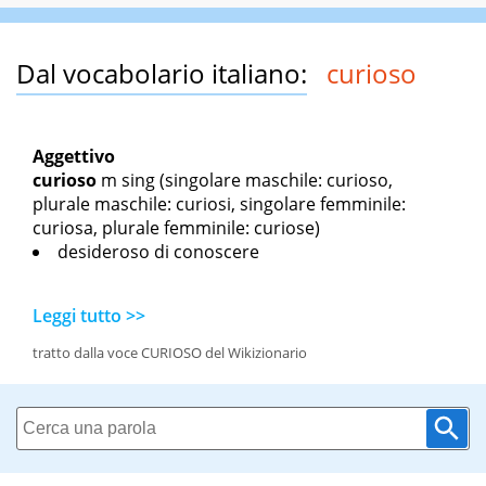
Dal vocabolario italiano:
curioso
Aggettivo
curioso
m sing
(singolare maschile: curioso,
plurale maschile: curiosi, singolare femminile:
curiosa, plurale femminile: curiose)
desideroso di conoscere
Leggi tutto >>
tratto dalla voce CURIOSO del Wikizionario