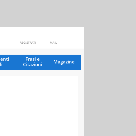
REGISTRATI
MAIL
enti
Frasi e
Magazine
li
Citazioni