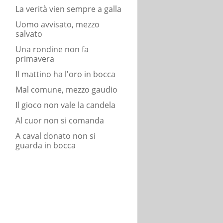
La verità vien sempre a galla
Uomo avvisato, mezzo
salvato
Una rondine non fa
primavera
Il mattino ha l'oro in bocca
Mal comune, mezzo gaudio
Il gioco non vale la candela
Al cuor non si comanda
A caval donato non si
guarda in bocca