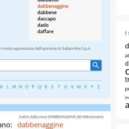
dabbenaggine
dabbene
daccapo
dado
daffare
I
d
un modo espressione dell’opinione di Italiaonline S.p.A.
at
d
t
K
L
M
N
O
P
Q
R
S
T
U
V
W
X
Y
Z
p
i
tratto dalla voce DABBENAGGINE del Wikizionario
ano:
dabbenaggine