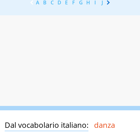
A
B
C
D
E
F
G
H
I
J
K
L
M
N
Dal vocabolario italiano:
danza