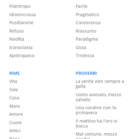
Filantropo
Facile
Idiosincrasia
Pragmatico
Pusillanime
Conoscenza
Refuso
Riassunto
Neofita
Paradigma
Iconoclasta
Gioia
Apotropaico
Tristezza
RIME
PROVERBI
Vita
La verità vien sempre a
galla
Sole
Uomo avvisato, mezzo
Casa
salvato
Mare
Una rondine non fa
primavera
Amore
Il mattino ha l'oro in
Cuore
bocca
Amici
Mal comune, mezzo
Bene
gaudio