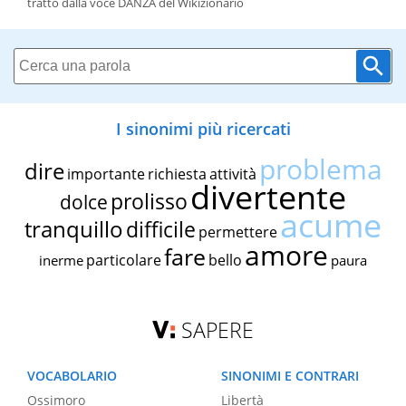
tratto dalla voce DANZA del Wikizionario
I sinonimi più ricercati
problema
dire
importante
richiesta
attività
divertente
prolisso
dolce
acume
tranquillo
difficile
permettere
amore
fare
particolare
bello
inerme
paura
SAPERE
VOCABOLARIO
SINONIMI E CONTRARI
Ossimoro
Libertà