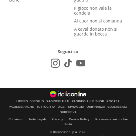
Il gioco non vale la
candela
Al cuor non si comanda
A caval donato non si
guarda in bocca
Seguici su
LIBERO
VIRGILIO
PAGINEGIALLE
PAGINEGIALLE SHOP
PGCASA
PAGINEBIANCHE
TUTTOCITTÀ
DILEI
SIVIAGGIA
QUIFINANZA
BUONISSIMO
SUPEREVA
Chi siamo
Note Legali
Privacy
Cookie Policy
Preferenze sui cookie
Aiuto
© Italiaonline S.p.A. 2026