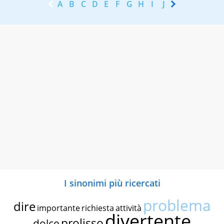
A
B
C
D
E
F
G
H
I
J
K
L
M
N
I sinonimi più ricercati
problema
dire
importante
richiesta
attività
divertente
prolisso
dolce