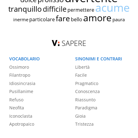
acume
tranquillo
difficile
permettere
amore
fare
particolare
bello
inerme
paura
SAPERE
VOCABOLARIO
SINONIMI E CONTRARI
Ossimoro
Libertà
Filantropo
Facile
Idiosincrasia
Pragmatico
Pusillanime
Conoscenza
Refuso
Riassunto
Neofita
Paradigma
Iconoclasta
Gioia
Apotropaico
Tristezza