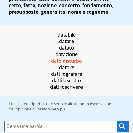
certo
,
fatto
,
nozione
,
concetto
,
fondamento
,
presupposto
,
generalità
,
nome e cognome
databile
datare
datato
datazione
dato disturbo
datore
dattilografare
dattiloscritto
dattiloscrivere
I testi sopra riportati non sono in alcun modo espressione
dell’opinione di Italiaonline S.p.A.