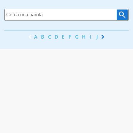
A
B
C
D
E
F
G
H
I
J
K
L
M
N