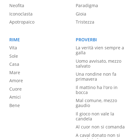
Neofita
Paradigma
Iconoclasta
Gioia
Apotropaico
Tristezza
RIME
PROVERBI
Vita
La verità vien sempre a
galla
Sole
Uomo avvisato, mezzo
Casa
salvato
Mare
Una rondine non fa
primavera
Amore
Il mattino ha l'oro in
Cuore
bocca
Amici
Mal comune, mezzo
Bene
gaudio
Il gioco non vale la
candela
Al cuor non si comanda
A caval donato non si