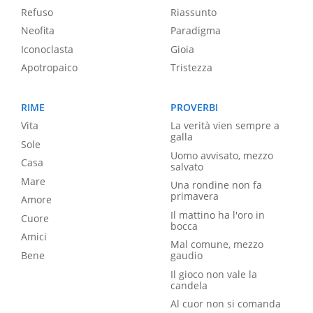
Refuso
Riassunto
Neofita
Paradigma
Iconoclasta
Gioia
Apotropaico
Tristezza
RIME
PROVERBI
Vita
La verità vien sempre a
galla
Sole
Uomo avvisato, mezzo
Casa
salvato
Mare
Una rondine non fa
primavera
Amore
Il mattino ha l'oro in
Cuore
bocca
Amici
Mal comune, mezzo
Bene
gaudio
Il gioco non vale la
candela
Al cuor non si comanda