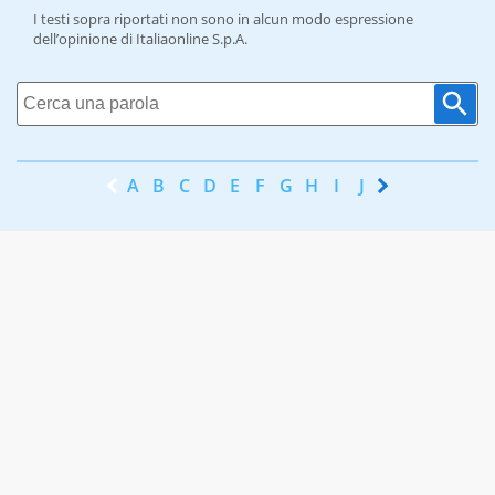
I testi sopra riportati non sono in alcun modo espressione
dell’opinione di Italiaonline S.p.A.
A
B
C
D
E
F
G
H
I
J
K
L
M
N