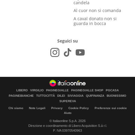
candela
Al cuor non si comanda
A caval donato non si
guarda in bocca
Seguici su
LIBERO
VIRGILIO
PAGINEGIALLE
PAGINEGIALLE SHOP
PGCASA
PAGINEBIANCHE
TUTTOCITTÀ
DILEI
SIVIAGGIA
QUIFINANZA
BUONISSIMO
SUPEREVA
Chi siamo
Note Legali
Privacy
Cookie Policy
Preferenze sui cookie
Aiuto
© Italiaonline S.p.A. 2026
Direzione e coordinamento di Libero Acquisition S.á r.l.
P. IVA 03970540963