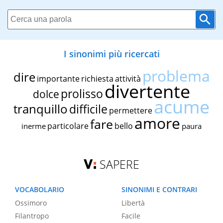
I sinonimi più ricercati
problema
dire
importante
richiesta
attività
divertente
prolisso
dolce
acume
tranquillo
difficile
permettere
amore
fare
particolare
bello
inerme
paura
SAPERE
VOCABOLARIO
SINONIMI E CONTRARI
Ossimoro
Libertà
Filantropo
Facile