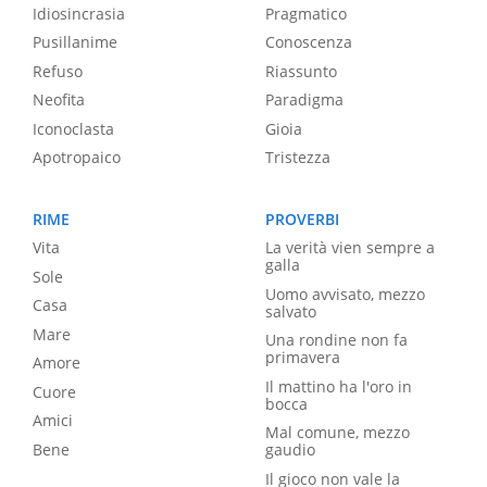
Idiosincrasia
Pragmatico
Pusillanime
Conoscenza
Refuso
Riassunto
Neofita
Paradigma
Iconoclasta
Gioia
Apotropaico
Tristezza
RIME
PROVERBI
Vita
La verità vien sempre a
galla
Sole
Uomo avvisato, mezzo
Casa
salvato
Mare
Una rondine non fa
primavera
Amore
Il mattino ha l'oro in
Cuore
bocca
Amici
Mal comune, mezzo
Bene
gaudio
Il gioco non vale la