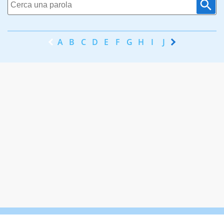
A
B
C
D
E
F
G
H
I
J
K
L
M
N