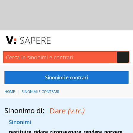
SAPERE
HOME
SINONIMI E CONTRARI
Sinonimo di:
Dare
(v.tr.)
Sinonimi
restituire
,
ridare
,
riconsegnare
,
rendere
,
porgere
,