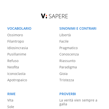
SAPERE
VOCABOLARIO
SINONIMI E CONTRARI
Ossimoro
Libertà
Filantropo
Facile
Idiosincrasia
Pragmatico
Pusillanime
Conoscenza
Refuso
Riassunto
Neofita
Paradigma
Iconoclasta
Gioia
Apotropaico
Tristezza
RIME
PROVERBI
Vita
La verità vien sempre a
galla
Sole