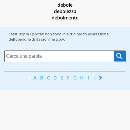
debole
debolezza
debolmente
I testi sopra riportati non sono in alcun modo espressione
dell’opinione di Italiaonline S.p.A.
A
B
C
D
E
F
G
H
I
J
K
L
M
N