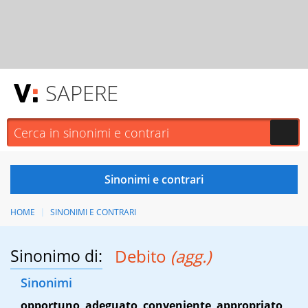
SAPERE
HOME
SINONIMI E CONTRARI
Sinonimo di:
Debito
(agg.)
Sinonimi
opportuno
,
adeguato
,
conveniente
,
appropriato
,