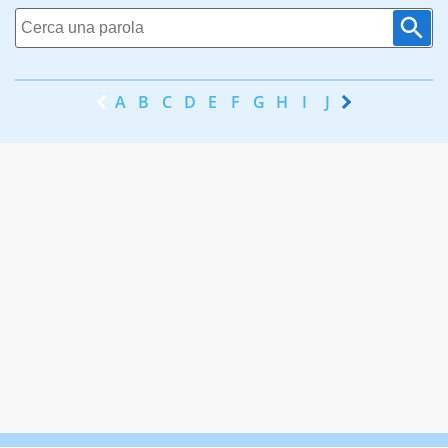
A
B
C
D
E
F
G
H
I
J
K
L
M
N