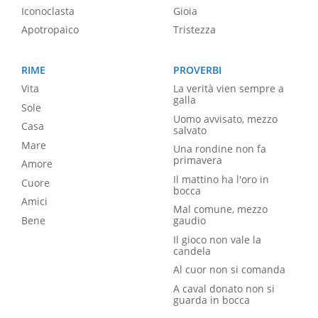
Iconoclasta
Gioia
Apotropaico
Tristezza
RIME
PROVERBI
Vita
La verità vien sempre a
galla
Sole
Uomo avvisato, mezzo
Casa
salvato
Mare
Una rondine non fa
primavera
Amore
Il mattino ha l'oro in
Cuore
bocca
Amici
Mal comune, mezzo
Bene
gaudio
Il gioco non vale la
candela
Al cuor non si comanda
A caval donato non si
guarda in bocca