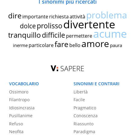
I sinonimi più ricercati
problema
dire
importante
richiesta
attività
divertente
prolisso
dolce
acume
tranquillo
difficile
permettere
amore
fare
particolare
bello
inerme
paura
SAPERE
VOCABOLARIO
SINONIMI E CONTRARI
Ossimoro
Libertà
Filantropo
Facile
Idiosincrasia
Pragmatico
Pusillanime
Conoscenza
Refuso
Riassunto
Neofita
Paradigma