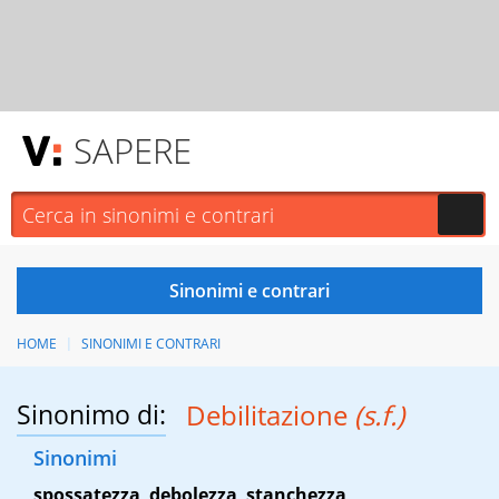
SAPERE
HOME
SINONIMI E CONTRARI
Sinonimo di:
Debilitazione
(s.f.)
Sinonimi
spossatezza
,
debolezza
,
stanchezza
,