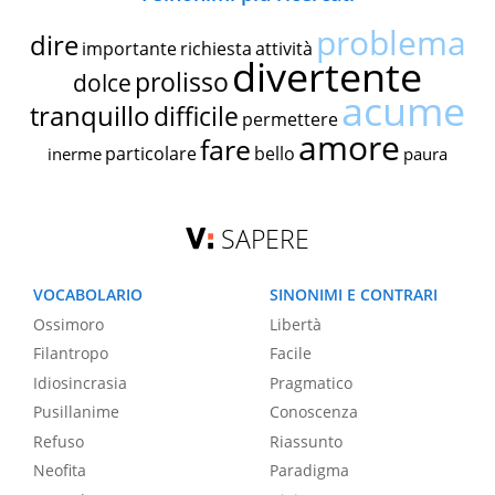
problema
dire
importante
richiesta
attività
divertente
prolisso
dolce
acume
tranquillo
difficile
permettere
amore
fare
particolare
bello
inerme
paura
SAPERE
VOCABOLARIO
SINONIMI E CONTRARI
Ossimoro
Libertà
Filantropo
Facile
Idiosincrasia
Pragmatico
Pusillanime
Conoscenza
Refuso
Riassunto
Neofita
Paradigma