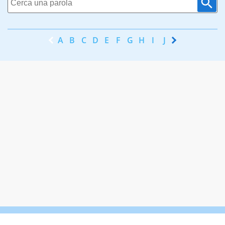
A
B
C
D
E
F
G
H
I
J
K
L
M
N