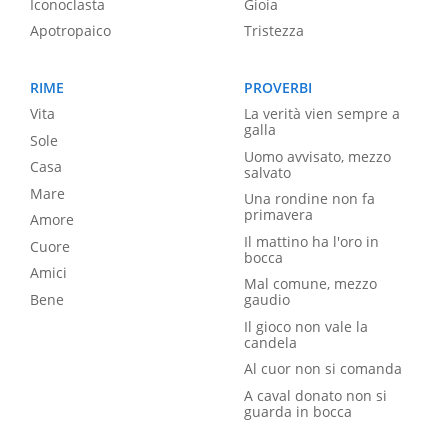
Iconoclasta
Gioia
Apotropaico
Tristezza
RIME
PROVERBI
Vita
La verità vien sempre a
galla
Sole
Uomo avvisato, mezzo
Casa
salvato
Mare
Una rondine non fa
primavera
Amore
Il mattino ha l'oro in
Cuore
bocca
Amici
Mal comune, mezzo
Bene
gaudio
Il gioco non vale la
candela
Al cuor non si comanda
A caval donato non si
guarda in bocca