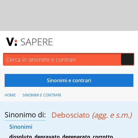
SAPERE
HOME
SINONIMI E CONTRARI
Sinonimo di:
Debosciato
(agg. e s.m.)
Sinonimi
dissoluto
,
depravato
,
degenerato
,
corrotto