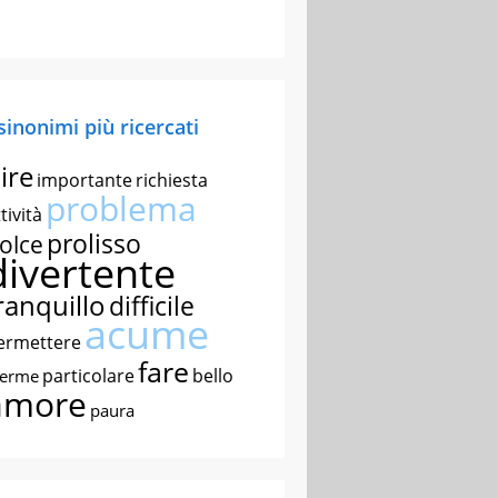
 sinonimi più ricercati
ire
importante
richiesta
problema
tività
prolisso
olce
divertente
ranquillo
difficile
acume
ermettere
fare
particolare
bello
nerme
amore
paura