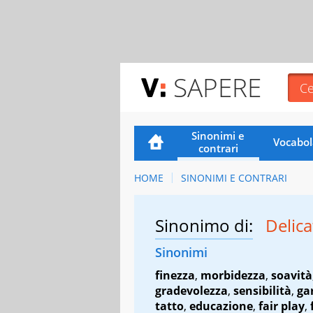
SAPERE
Sinonimi e
Vocabol
contrari
HOME
SINONIMI E CONTRARI
Sinonimo di:
Delic
Sinonimi
finezza
,
morbidezza
,
soavità
gradevolezza
,
sensibilità
,
ga
tatto
,
educazione
,
fair play
,