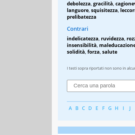
debolezza
,
gracilità
,
cagione
languore
,
squisitezza
,
leccor
prelibatezza
Contrari
indelicatezza
,
ruvidezza
,
roz
insensibilità
,
maleducazion
solidità
,
forza
,
salute
I testi sopra riportati non sono in alc
A
B
C
D
E
F
G
H
I
J