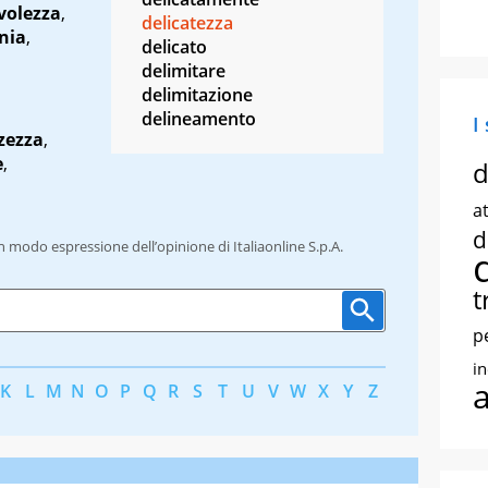
volezza
,
delicatezza
nia
,
delicato
delimitare
delimitazione
delineamento
I
zezza
,
e
,
d
at
d
un modo espressione dell’opinione di Italiaonline S.p.A.
t
p
i
K
L
M
N
O
P
Q
R
S
T
U
V
W
X
Y
Z