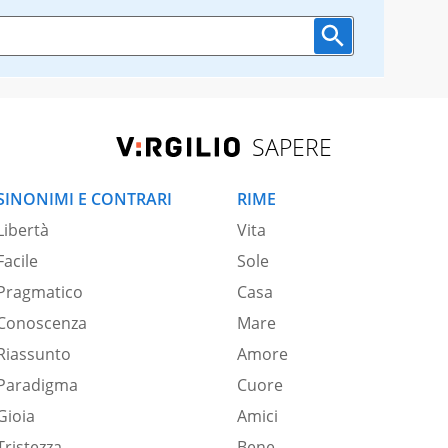
SAPERE
SINONIMI E CONTRARI
RIME
Libertà
Vita
Facile
Sole
Pragmatico
Casa
Conoscenza
Mare
Riassunto
Amore
Paradigma
Cuore
Gioia
Amici
Tristezza
Bene