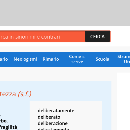
Come si
Strum
ario
Neologismi
Rimario
Scuola
scrive
Uti
atezza
(s.f.)
deliberatamente
,
deliberato
rbo
,
deliberazione
fragilità
,
delicatamente