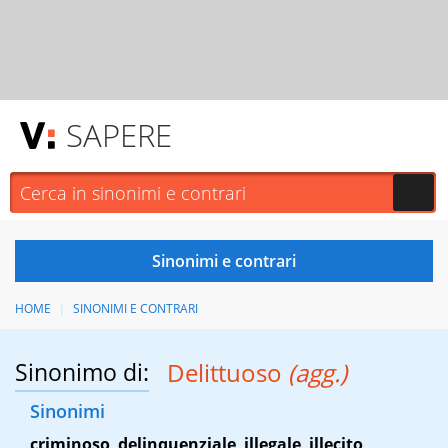
SAPERE
HOME
SINONIMI E CONTRARI
Sinonimo di:
Delittuoso
(agg.)
Sinonimi
criminoso
,
delinquenziale
,
illegale
,
illecito