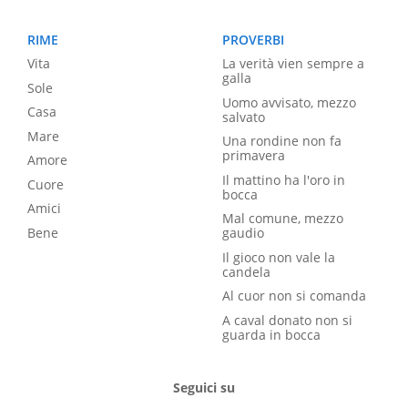
RIME
PROVERBI
Vita
La verità vien sempre a
galla
Sole
Uomo avvisato, mezzo
Casa
salvato
Mare
Una rondine non fa
primavera
Amore
Il mattino ha l'oro in
Cuore
bocca
Amici
Mal comune, mezzo
Bene
gaudio
Il gioco non vale la
candela
Al cuor non si comanda
A caval donato non si
guarda in bocca
Seguici su