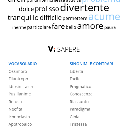
importante
richiesta
attività
divertente
prolisso
dolce
acume
tranquillo
difficile
permettere
amore
fare
particolare
bello
inerme
paura
SAPERE
VOCABOLARIO
SINONIMI E CONTRARI
Ossimoro
Libertà
Filantropo
Facile
Idiosincrasia
Pragmatico
Pusillanime
Conoscenza
Refuso
Riassunto
Neofita
Paradigma
Iconoclasta
Gioia
Apotropaico
Tristezza