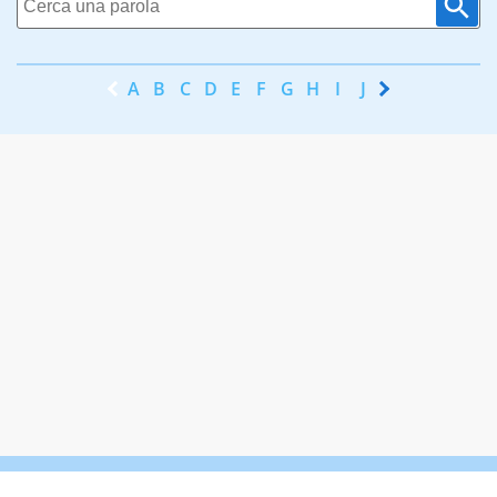
A
B
C
D
E
F
G
H
I
J
K
L
M
N