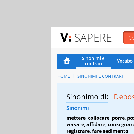
SAPERE
Sinonimi e
Vocabol
contrari
HOME
SINONIMI E CONTRARI
Sinonimo di:
Depos
Sinonimi
mettere
,
collocare
,
porre
,
po
versare
,
affidare
,
consegnar
registrare
,
fare sedimento
,