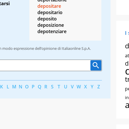
arsi
depositare
depositario
deposito
deposizione
depotenziare
I
d
un modo espressione dell’opinione di Italiaonline S.p.A.
at
d
t
K
L
M
N
O
P
Q
R
S
T
U
V
W
X
Y
Z
p
i