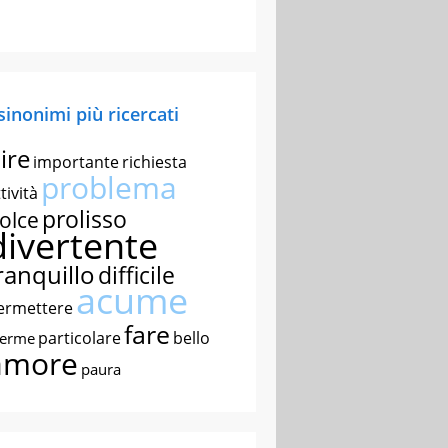
 sinonimi più ricercati
ire
importante
richiesta
problema
tività
prolisso
olce
divertente
ranquillo
difficile
acume
ermettere
fare
particolare
bello
nerme
amore
paura