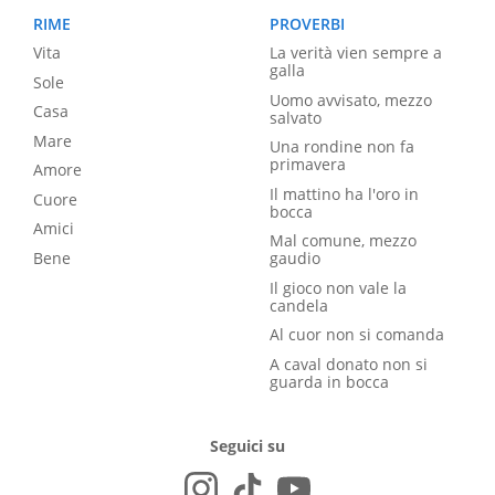
RIME
PROVERBI
Vita
La verità vien sempre a
galla
Sole
Uomo avvisato, mezzo
Casa
salvato
Mare
Una rondine non fa
primavera
Amore
Il mattino ha l'oro in
Cuore
bocca
Amici
Mal comune, mezzo
Bene
gaudio
Il gioco non vale la
candela
Al cuor non si comanda
A caval donato non si
guarda in bocca
Seguici su