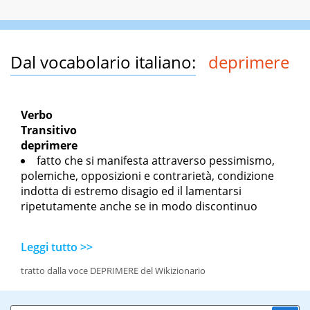
Dal vocabolario italiano:
deprimere
Verbo
Transitivo
deprimere
fatto che si manifesta attraverso pessimismo,
polemiche, opposizioni e contrarietà, condizione
indotta di estremo disagio ed il lamentarsi
ripetutamente anche se in modo discontinuo
Leggi tutto >>
tratto dalla voce DEPRIMERE del Wikizionario