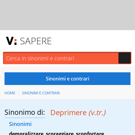
SAPERE
HOME
SINONIMI E CONTRARI
Sinonimo di:
Deprimere
(v.tr.)
Sinonimi
demoralizzare
,
scoraggiare
,
sconfortare
,