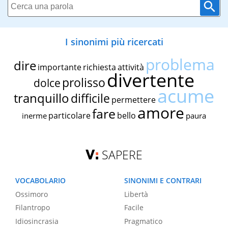
I sinonimi più ricercati
problema
dire
importante
richiesta
attività
divertente
prolisso
dolce
acume
tranquillo
difficile
permettere
amore
fare
particolare
bello
inerme
paura
SAPERE
VOCABOLARIO
SINONIMI E CONTRARI
Ossimoro
Libertà
Filantropo
Facile
Idiosincrasia
Pragmatico