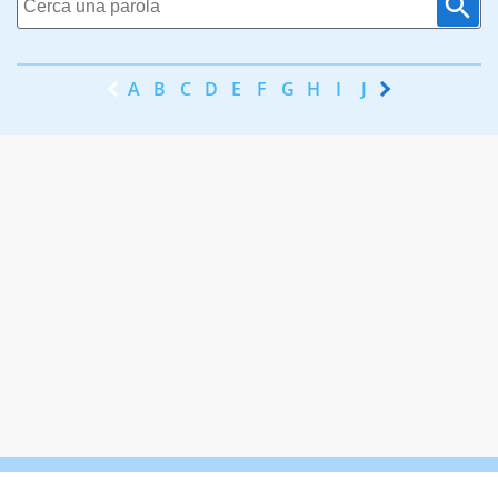
A
B
C
D
E
F
G
H
I
J
K
L
M
N