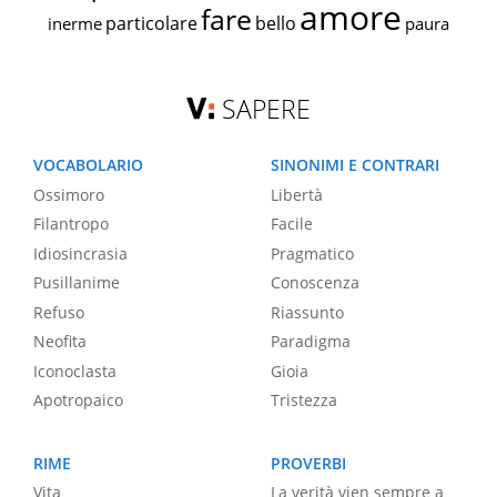
amore
fare
particolare
bello
inerme
paura
SAPERE
VOCABOLARIO
SINONIMI E CONTRARI
Ossimoro
Libertà
Filantropo
Facile
Idiosincrasia
Pragmatico
Pusillanime
Conoscenza
Refuso
Riassunto
Neofita
Paradigma
Iconoclasta
Gioia
Apotropaico
Tristezza
RIME
PROVERBI
Vita
La verità vien sempre a