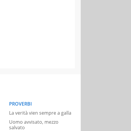
PROVERBI
La verità vien sempre a galla
Uomo avvisato, mezzo
salvato