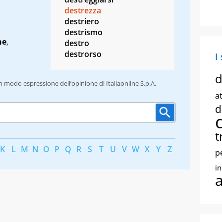
destrezza
destriero
destrismo
ne
,
destro
destrorso
I
d
un modo espressione dell’opinione di Italiaonline S.p.A.
at
d
t
K
L
M
N
O
P
Q
R
S
T
U
V
W
X
Y
Z
p
i