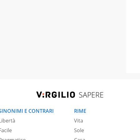
SAPERE
SINONIMI E CONTRARI
RIME
Libertà
Vita
Facile
Sole