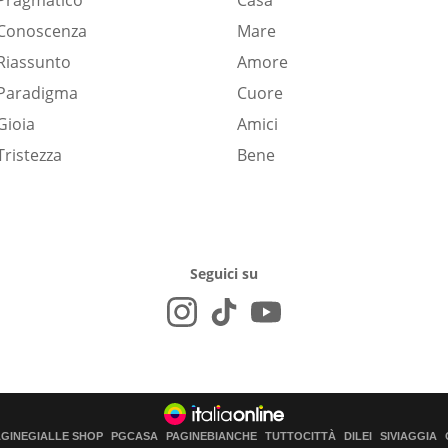
Pragmatico
Casa
Conoscenza
Mare
Riassunto
Amore
Paradigma
Cuore
Gioia
Amici
Tristezza
Bene
Seguici su
AGINEGIALLE SHOP
PGCASA
PAGINEBIANCHE
TUTTOCITTÀ
DILEI
SIVIAGGIA