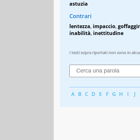
astuzia
Contrari
lentezza
,
impaccio
,
goffaggi
inabilità
,
inettitudine
I testi sopra riportati non sono in alc
A
B
C
D
E
F
G
H
I
J