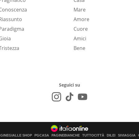
Pragmatico
Casa
Conoscenza
Mare
Riassunto
Amore
Paradigma
Cuore
Gioia
Amici
Tristezza
Bene
Seguici su
AGINEGIALLE SHOP
PGCASA
PAGINEBIANCHE
TUTTOCITTÀ
DILEI
SIVIAGGIA