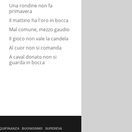
Una rondine non fa
primavera
Il mattino ha l'oro in bocca
Mal comune, mezzo gaudio
Il gioco non vale la candela
Al cuor non si comanda
A caval donato non si
guarda in bocca
QUIFINANZA
BUONISSIMO
SUPEREVA