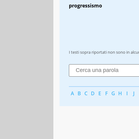
progressismo
I testi sopra riportati non sono in alc
A
B
C
D
E
F
G
H
I
J