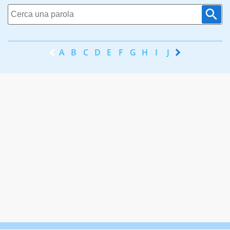
A
B
C
D
E
F
G
H
I
J
K
L
M
N