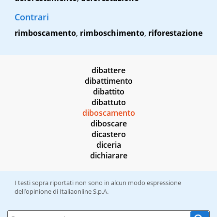
Contrari
rimboscamento
,
rimboschimento
,
riforestazione
dibattere
dibattimento
dibattito
dibattuto
diboscamento
diboscare
dicastero
diceria
dichiarare
I testi sopra riportati non sono in alcun modo espressione
dell’opinione di Italiaonline S.p.A.