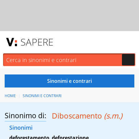
SAPERE
HOME
SINONIMI E CONTRARI
Sinonimo di:
Diboscamento
(s.m.)
Sinonimi
deforestamento
,
deforestazione