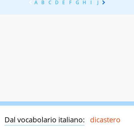
A
B
C
D
E
F
G
H
I
J
K
L
M
N
Dal vocabolario italiano:
dicastero