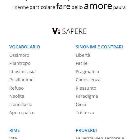
amore
fare
particolare
bello
inerme
paura
SAPERE
VOCABOLARIO
SINONIMI E CONTRARI
Ossimoro
Libertà
Filantropo
Facile
Idiosincrasia
Pragmatico
Pusillanime
Conoscenza
Refuso
Riassunto
Neofita
Paradigma
Iconoclasta
Gioia
Apotropaico
Tristezza
RIME
PROVERBI
Vita
La verità vien sempre a