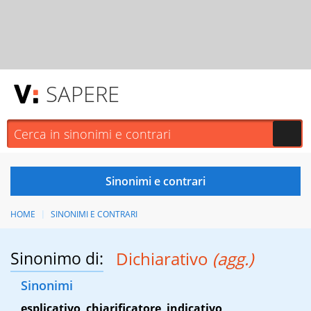
SAPERE
HOME
SINONIMI E CONTRARI
Sinonimo di:
Dichiarativo
(agg.)
Sinonimi
esplicativo
,
chiarificatore
,
indicativo