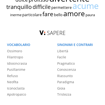
acume
tranquillo
difficile
permettere
amore
fare
particolare
bello
inerme
paura
SAPERE
VOCABOLARIO
SINONIMI E CONTRARI
Ossimoro
Libertà
Filantropo
Facile
Idiosincrasia
Pragmatico
Pusillanime
Conoscenza
Refuso
Riassunto
Neofita
Paradigma
Iconoclasta
Gioia
Apotropaico
Tristezza