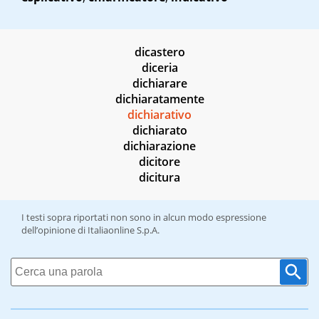
dicastero
diceria
dichiarare
dichiaratamente
dichiarativo
dichiarato
dichiarazione
dicitore
dicitura
I testi sopra riportati non sono in alcun modo espressione
dell’opinione di Italiaonline S.p.A.