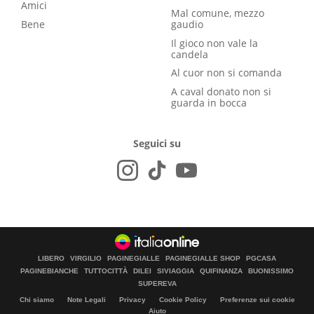
Amici
Mal comune, mezzo
Bene
gaudio
Il gioco non vale la
candela
Al cuor non si comanda
A caval donato non si
guarda in bocca
Seguici su
LIBERO
VIRGILIO
PAGINEGIALLE
PAGINEGIALLE SHOP
PGCASA
PAGINEBIANCHE
TUTTOCITTÀ
DILEI
SIVIAGGIA
QUIFINANZA
BUONISSIMO
SUPEREVA
Chi siamo
Note Legali
Privacy
Cookie Policy
Preferenze sui cookie
Aiuto