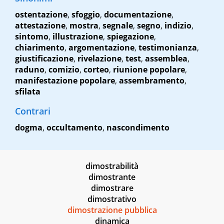
ostentazione
,
sfoggio
,
documentazione
,
attestazione
,
mostra
,
segnale
,
segno
,
indizio
,
sintomo
,
illustrazione
,
spiegazione
,
chiarimento
,
argomentazione
,
testimonianza
,
giustificazione
,
rivelazione
,
test
,
assemblea
,
raduno
,
comizio
,
corteo
,
riunione popolare
,
manifestazione popolare
,
assembramento
,
sfilata
Contrari
dogma
,
occultamento
,
nascondimento
dimostrabilità
dimostrante
dimostrare
dimostrativo
dimostrazione pubblica
dinamica