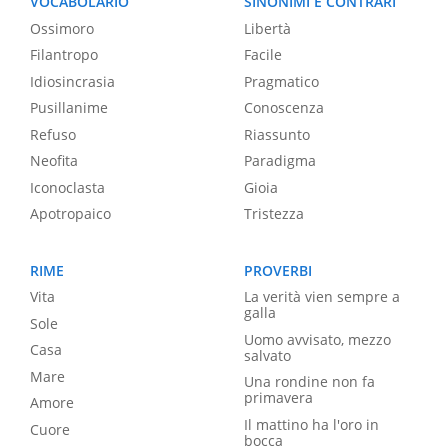
VOCABOLARIO
SINONIMI E CONTRARI
Ossimoro
Libertà
Filantropo
Facile
Idiosincrasia
Pragmatico
Pusillanime
Conoscenza
Refuso
Riassunto
Neofita
Paradigma
Iconoclasta
Gioia
Apotropaico
Tristezza
RIME
PROVERBI
Vita
La verità vien sempre a
galla
Sole
Uomo avvisato, mezzo
Casa
salvato
Mare
Una rondine non fa
primavera
Amore
Il mattino ha l'oro in
Cuore
bocca