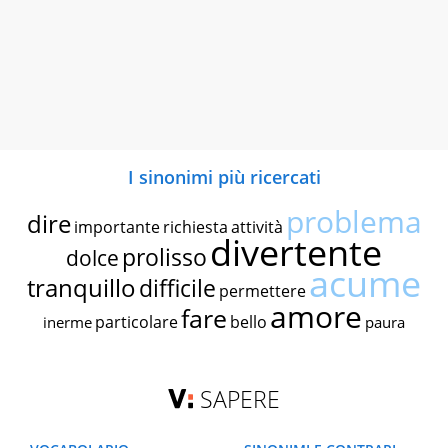
I sinonimi più ricercati
problema
dire
importante
richiesta
attività
divertente
prolisso
dolce
acume
tranquillo
difficile
permettere
amore
fare
particolare
bello
inerme
paura
SAPERE