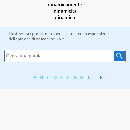
dinamicamente
dinamicità
dinamico
I testi sopra riportati non sono in alcun modo espressione
dell’opinione di Italiaonline S.p.A.
A
B
C
D
E
F
G
H
I
J
K
L
M
N