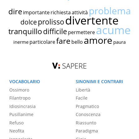
problema
dire
importante
richiesta
attività
divertente
prolisso
dolce
acume
tranquillo
difficile
permettere
amore
fare
particolare
bello
inerme
paura
SAPERE
VOCABOLARIO
SINONIMI E CONTRARI
Ossimoro
Libertà
Filantropo
Facile
Idiosincrasia
Pragmatico
Pusillanime
Conoscenza
Refuso
Riassunto
Neofita
Paradigma