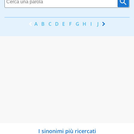
A
B
C
D
E
F
G
H
I
J
K
L
M
N
I sinonimi più ricercati