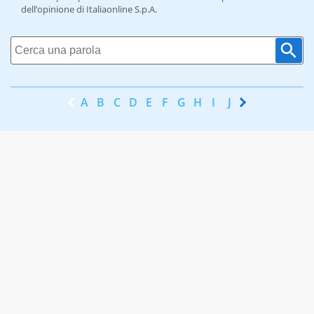
dell’opinione di Italiaonline S.p.A.
A
B
C
D
E
F
G
H
I
J
K
L
M
N