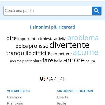
I sinonimi più ricercati
problema
dire
importante
richiesta
attività
divertente
prolisso
dolce
acume
tranquillo
difficile
permettere
amore
fare
particolare
bello
inerme
paura
SAPERE
VOCABOLARIO
SINONIMI E CONTRARI
Ossimoro
Libertà
Filantropo
Facile