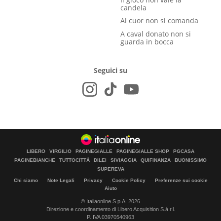
candela
Al cuor non si comanda
A caval donato non si
guarda in bocca
Seguici su
LIBERO
VIRGILIO
PAGINEGIALLE
PAGINEGIALLE SHOP
PGCASA
PAGINEBIANCHE
TUTTOCITTÀ
DILEI
SIVIAGGIA
QUIFINANZA
BUONISSIMO
SUPEREVA
Chi siamo
Note Legali
Privacy
Cookie Policy
Preferenze sui cookie
Aiuto
© Italiaonline S.p.A. 2026
Direzione e coordinamento di Libero Acquisition S.á r.l.
P. IVA 03970540963