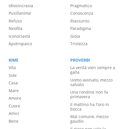
Idiosincrasia
Pragmatico
Pusillanime
Conoscenza
Refuso
Riassunto
Neofita
Paradigma
Iconoclasta
Gioia
Apotropaico
Tristezza
RIME
PROVERBI
Vita
La verità vien sempre a
galla
Sole
Uomo avvisato, mezzo
Casa
salvato
Mare
Una rondine non fa
primavera
Amore
Il mattino ha l'oro in
Cuore
bocca
Amici
Mal comune, mezzo
Bene
gaudio
Il gioco non vale la