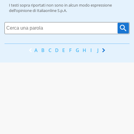
I testi sopra riportati non sono in alcun modo espressione
dell’opinione di Italiaonline S.p.A.
A
B
C
D
E
F
G
H
I
J
K
L
M
N