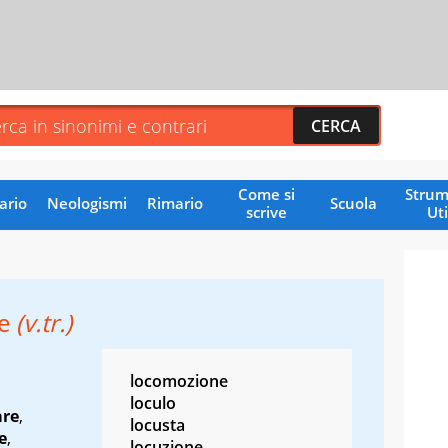
Come si
Strum
ario
Neologismi
Rimario
Scuola
scrive
Uti
re
(v.tr.)
locomozione
loculo
are
,
locusta
e
,
locuzione