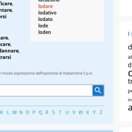
icare
,
lodare
ntare
,
lodativo
rsi
lodato
lode
loden
I
zare
,
care
,
d
dannare
,
at
rarsi
d
un modo espressione dell’opinione di Italiaonline S.p.A.
t
p
i
K
L
M
N
O
P
Q
R
S
T
U
V
W
X
Y
Z