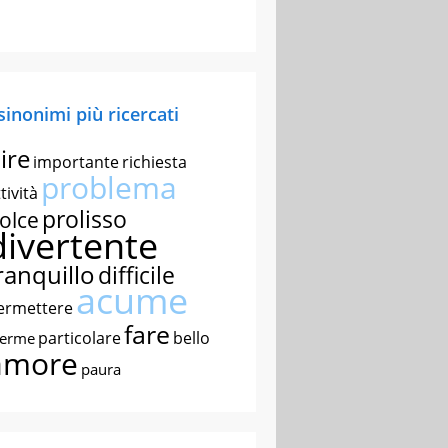
 sinonimi più ricercati
ire
importante
richiesta
problema
tività
prolisso
olce
divertente
ranquillo
difficile
acume
ermettere
fare
particolare
bello
nerme
amore
paura