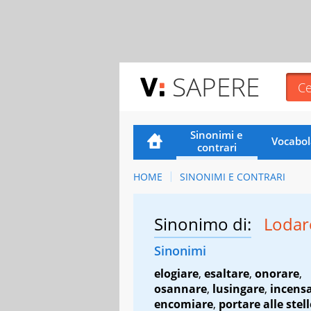
SAPERE
Sinonimi e
Vocabol
contrari
HOME
SINONIMI E CONTRARI
Sinonimo di:
Loda
Sinonimi
elogiare
,
esaltare
,
onorare
,
osannare
,
lusingare
,
incens
encomiare
,
portare alle stell