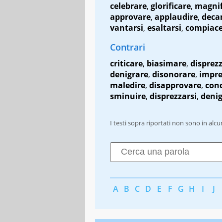
celebrare
,
glorificare
,
magnif
approvare
,
applaudire
,
deca
vantarsi
,
esaltarsi
,
compiace
Contrari
criticare
,
biasimare
,
disprez
denigrare
,
disonorare
,
impre
maledire
,
disapprovare
,
con
sminuire
,
disprezzarsi
,
denig
I testi sopra riportati non sono in alc
A
B
C
D
E
F
G
H
I
J