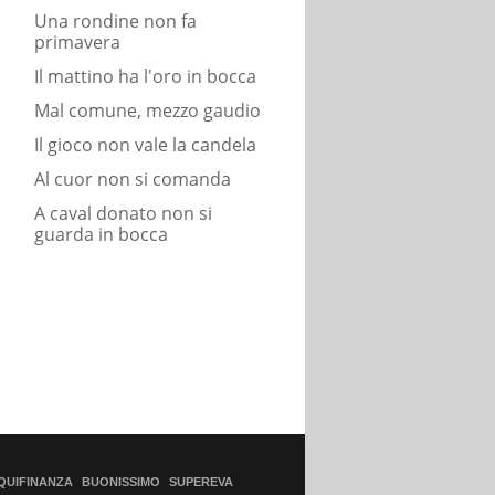
Una rondine non fa
primavera
Il mattino ha l'oro in bocca
Mal comune, mezzo gaudio
Il gioco non vale la candela
Al cuor non si comanda
A caval donato non si
guarda in bocca
QUIFINANZA
BUONISSIMO
SUPEREVA