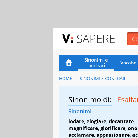
SAPERE
Sinonimi e
Vocabol
contrari
HOME
SINONIMI E CONTRARI
Sinonimo di:
Esalta
Sinonimi
lodare
,
elogiare
,
decantare
,
magnificare
,
glorificare
,
ono
acclamare
,
appassionare
,
ac