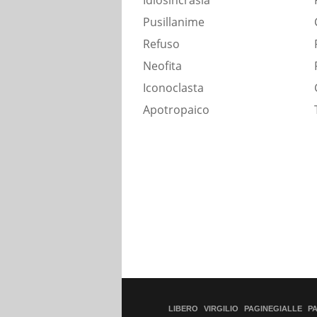
Idiosincrasia
Pusillanime
Refuso
Neofita
Iconoclasta
Apotropaico
LIBERO
VIRGILIO
PAGINEGIALLE
P