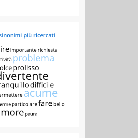
 sinonimi più ricercati
ire
importante
richiesta
problema
tività
prolisso
olce
divertente
ranquillo
difficile
acume
ermettere
fare
particolare
bello
nerme
amore
paura