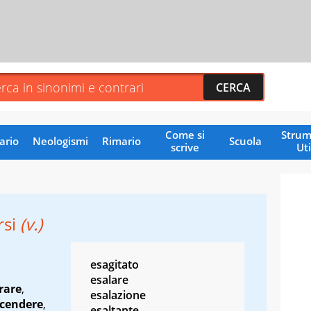
Come si
Strum
ario
Neologismi
Rimario
Scuola
scrive
Uti
rsi
(v.)
esagitato
esalare
rare
,
esalazione
cendere
,
esaltante