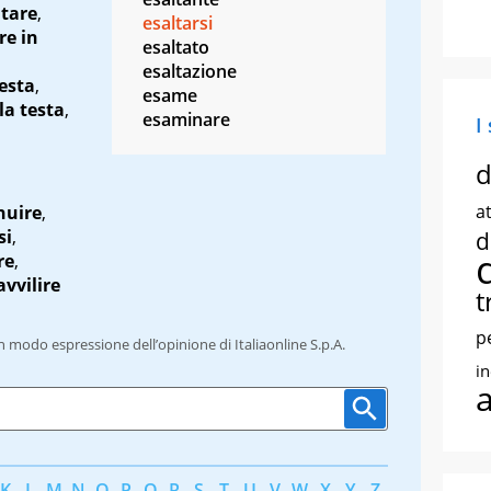
itare
,
esaltarsi
re in
esaltato
esaltazione
esta
,
esame
la testa
,
esaminare
I
d
at
nuire
,
si
,
d
re
,
avvilire
t
p
un modo espressione dell’opinione di Italiaonline S.p.A.
i
K
L
M
N
O
P
Q
R
S
T
U
V
W
X
Y
Z