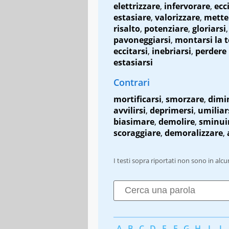
elettrizzare
,
infervorare
,
ecc
estasiare
,
valorizzare
,
mette
risalto
,
potenziare
,
gloriarsi
,
pavoneggiarsi
,
montarsi la t
eccitarsi
,
inebriarsi
,
perdere 
estasiarsi
Contrari
mortificarsi
,
smorzare
,
dimi
avvilirsi
,
deprimersi
,
umiliar
biasimare
,
demolire
,
sminui
scoraggiare
,
demoralizzare
,
I testi sopra riportati non sono in alc
A
B
C
D
E
F
G
H
I
J