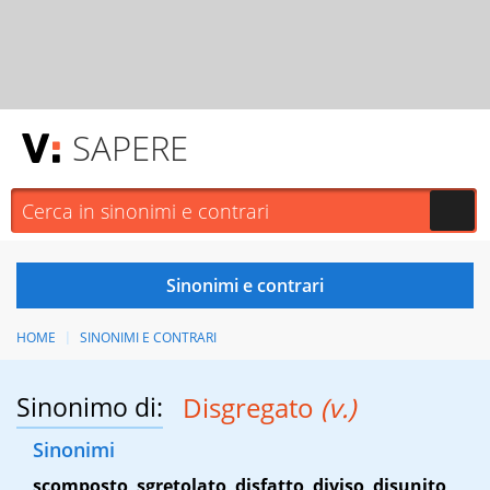
SAPERE
HOME
SINONIMI E CONTRARI
Sinonimo di:
Disgregato
(v.)
Sinonimi
scomposto
,
sgretolato
,
disfatto
,
diviso
,
disunito
,