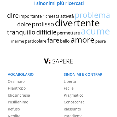
I sinonimi più ricercati
problema
dire
importante
richiesta
attività
divertente
prolisso
dolce
acume
tranquillo
difficile
permettere
amore
fare
particolare
bello
inerme
paura
SAPERE
VOCABOLARIO
SINONIMI E CONTRARI
Ossimoro
Libertà
Filantropo
Facile
Idiosincrasia
Pragmatico
Pusillanime
Conoscenza
Refuso
Riassunto
Neofita
Paradigma