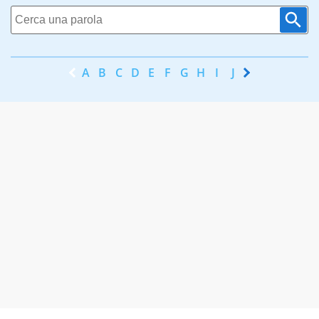
A
B
C
D
E
F
G
H
I
J
K
L
M
N