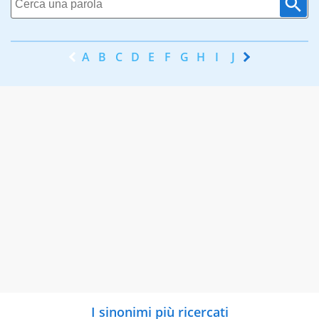
A
B
C
D
E
F
G
H
I
J
K
L
M
N
I sinonimi più ricercati