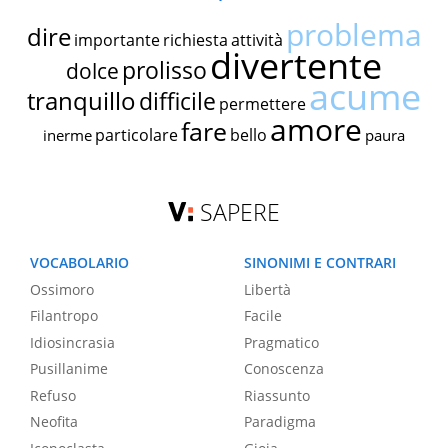
problema
dire
importante
richiesta
attività
divertente
prolisso
dolce
acume
tranquillo
difficile
permettere
amore
fare
particolare
bello
inerme
paura
SAPERE
VOCABOLARIO
SINONIMI E CONTRARI
Ossimoro
Libertà
Filantropo
Facile
Idiosincrasia
Pragmatico
Pusillanime
Conoscenza
Refuso
Riassunto
Neofita
Paradigma