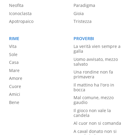
Neofita
Paradigma
Iconoclasta
Gioia
Apotropaico
Tristezza
RIME
PROVERBI
Vita
La verità vien sempre a
galla
Sole
Uomo avvisato, mezzo
Casa
salvato
Mare
Una rondine non fa
primavera
Amore
Il mattino ha l'oro in
Cuore
bocca
Amici
Mal comune, mezzo
Bene
gaudio
Il gioco non vale la
candela
Al cuor non si comanda
A caval donato non si