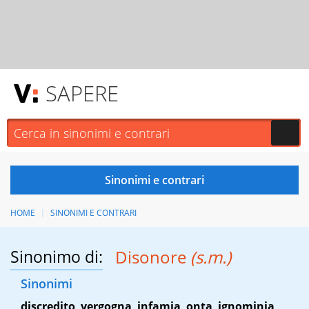
SAPERE
HOME
SINONIMI E CONTRARI
Sinonimo di:
Disonore
(s.m.)
Sinonimi
discredito
,
vergogna
,
infamia
,
onta
,
ignominia
,