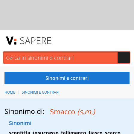
SAPERE
HOME
SINONIMI E CONTRARI
Sinonimo di:
Smacco
(s.m.)
Sinonimi
sconfitta
,
insuccesso
,
fallimento
,
fiasco
,
scacco
,