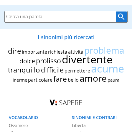
I sinonimi più ricercati
problema
dire
importante
richiesta
attività
divertente
prolisso
dolce
acume
tranquillo
difficile
permettere
amore
fare
particolare
bello
inerme
paura
SAPERE
VOCABOLARIO
SINONIMI E CONTRARI
Ossimoro
Libertà