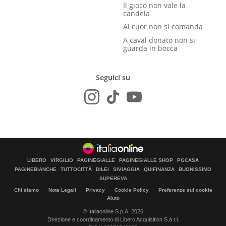
Il gioco non vale la
candela
Al cuor non si comanda
A caval donato non si
guarda in bocca
Seguici su
LIBERO
VIRGILIO
PAGINEGIALLE
PAGINEGIALLE SHOP
PGCASA
PAGINEBIANCHE
TUTTOCITTÀ
DILEI
SIVIAGGIA
QUIFINANZA
BUONISSIMO
SUPEREVA
Chi siamo
Note Legali
Privacy
Cookie Policy
Preferenze sui cookie
Aiuto
© Italiaonline S.p.A. 2026
Direzione e coordinamento di Libero Acquisition S.á r.l.