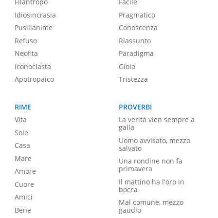
Filantropo
Facile
Idiosincrasia
Pragmatico
Pusillanime
Conoscenza
Refuso
Riassunto
Neofita
Paradigma
Iconoclasta
Gioia
Apotropaico
Tristezza
RIME
PROVERBI
Vita
La verità vien sempre a
galla
Sole
Uomo avvisato, mezzo
Casa
salvato
Mare
Una rondine non fa
primavera
Amore
Il mattino ha l'oro in
Cuore
bocca
Amici
Mal comune, mezzo
Bene
gaudio