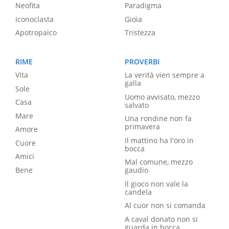
Neofita
Paradigma
Iconoclasta
Gioia
Apotropaico
Tristezza
RIME
PROVERBI
Vita
La verità vien sempre a
galla
Sole
Uomo avvisato, mezzo
Casa
salvato
Mare
Una rondine non fa
primavera
Amore
Il mattino ha l'oro in
Cuore
bocca
Amici
Mal comune, mezzo
Bene
gaudio
Il gioco non vale la
candela
Al cuor non si comanda
A caval donato non si
guarda in bocca