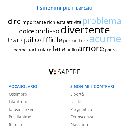
I sinonimi più ricercati
problema
dire
importante
richiesta
attività
divertente
prolisso
dolce
acume
tranquillo
difficile
permettere
amore
fare
particolare
bello
inerme
paura
SAPERE
VOCABOLARIO
SINONIMI E CONTRARI
Ossimoro
Libertà
Filantropo
Facile
Idiosincrasia
Pragmatico
Pusillanime
Conoscenza
Refuso
Riassunto