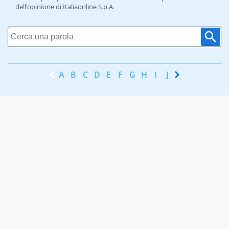
dell’opinione di Italiaonline S.p.A.
A
B
C
D
E
F
G
H
I
J
K
L
M
N