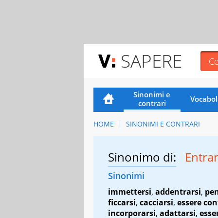
SAPERE
Sinonimi e
Vocabol
contrari
HOME
SINONIMI E CONTRARI
Sinonimo di:
Entra
Sinonimi
immettersi
,
addentrarsi
,
pen
ficcarsi
,
cacciarsi
,
essere co
incorporarsi
,
adattarsi
,
esse