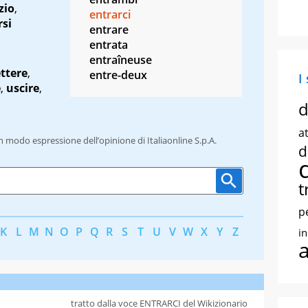
zio
,
entrarci
rsi
entrare
entrata
entraîneuse
ttere
,
entre-deux
I
e
,
uscire
,
d
at
un modo espressione dell’opinione di Italiaonline S.p.A.
d
t
p
K
L
M
N
O
P
Q
R
S
T
U
V
W
X
Y
Z
i
tratto dalla voce ENTRARCI del Wikizionario