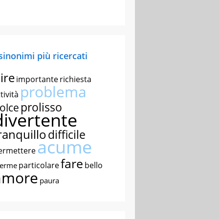
 sinonimi più ricercati
ire
importante
richiesta
problema
tività
prolisso
olce
divertente
ranquillo
difficile
acume
ermettere
fare
particolare
bello
nerme
amore
paura