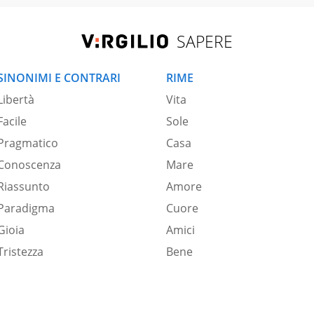
SAPERE
SINONIMI E CONTRARI
RIME
Libertà
Vita
Facile
Sole
Pragmatico
Casa
Conoscenza
Mare
Riassunto
Amore
Paradigma
Cuore
Gioia
Amici
Tristezza
Bene