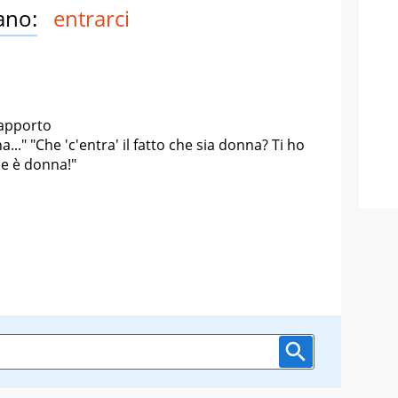
ano:
entrarci
rapporto
na..." "Che
'c'entra'
il fatto che sia donna? Ti ho
se è donna!"