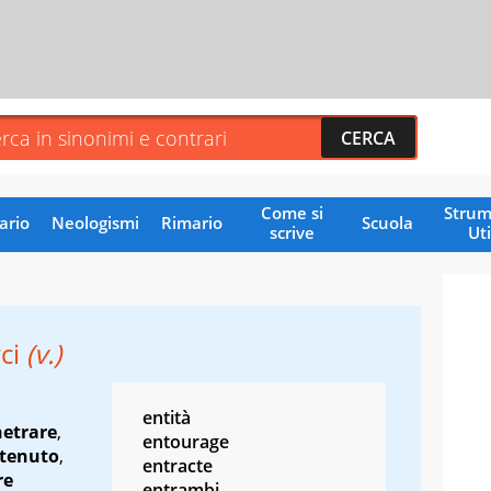
Come si
Strum
ario
Neologismi
Rimario
Scuola
scrive
Uti
rci
(v.)
entità
etrare
,
entourage
ntenuto
,
entracte
re
entrambi