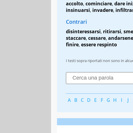
accolto
,
cominciare
,
dare ini
insinuarsi
,
invadere
,
infiltra
Contrari
disinteressarsi
,
ritirarsi
,
sme
staccare
,
cessare
,
andarsen
finire
,
essere respinto
I testi sopra riportati non sono in alc
A
B
C
D
E
F
G
H
I
J