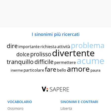
I sinonimi più ricercati
problema
dire
importante
richiesta
attività
divertente
prolisso
dolce
acume
tranquillo
difficile
permettere
amore
fare
particolare
bello
inerme
paura
SAPERE
VOCABOLARIO
SINONIMI E CONTRARI
Ossimoro
Libertà