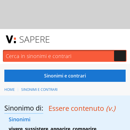
SAPERE
HOME
SINONIMI E CONTRARI
Sinonimo di:
Essere contenuto
(v.)
Sinonimi
vivere
,
sussistere
,
apparire
,
comparire
,