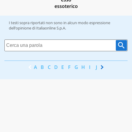
essoterico
I testi sopra riportati non sono in alcun modo espressione
dell’opinione di Italiaonline S.p.A.
A
B
C
D
E
F
G
H
I
J
K
L
M
N