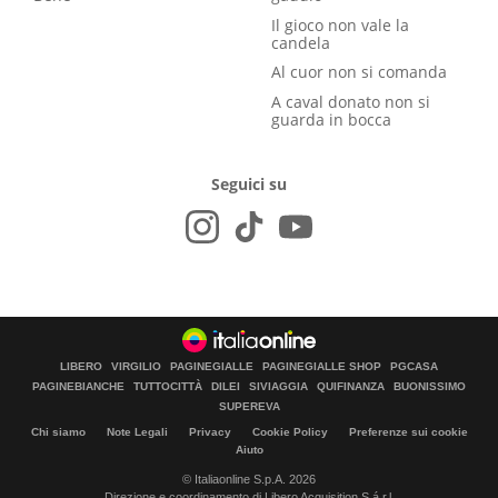
Il gioco non vale la
candela
Al cuor non si comanda
A caval donato non si
guarda in bocca
Seguici su
LIBERO
VIRGILIO
PAGINEGIALLE
PAGINEGIALLE SHOP
PGCASA
PAGINEBIANCHE
TUTTOCITTÀ
DILEI
SIVIAGGIA
QUIFINANZA
BUONISSIMO
SUPEREVA
Chi siamo
Note Legali
Privacy
Cookie Policy
Preferenze sui cookie
Aiuto
© Italiaonline S.p.A. 2026
Direzione e coordinamento di Libero Acquisition S.á r.l.