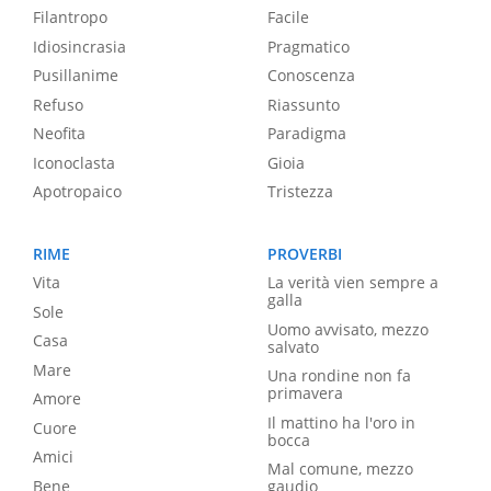
Filantropo
Facile
Idiosincrasia
Pragmatico
Pusillanime
Conoscenza
Refuso
Riassunto
Neofita
Paradigma
Iconoclasta
Gioia
Apotropaico
Tristezza
RIME
PROVERBI
Vita
La verità vien sempre a
galla
Sole
Uomo avvisato, mezzo
Casa
salvato
Mare
Una rondine non fa
primavera
Amore
Il mattino ha l'oro in
Cuore
bocca
Amici
Mal comune, mezzo
Bene
gaudio