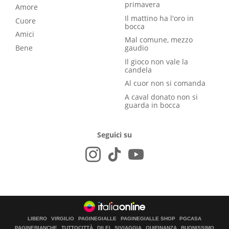
primavera
Amore
Il mattino ha l'oro in
Cuore
bocca
Amici
Mal comune, mezzo
Bene
gaudio
Il gioco non vale la
candela
Al cuor non si comanda
A caval donato non si
guarda in bocca
Seguici su
LIBERO
VIRGILIO
PAGINEGIALLE
PAGINEGIALLE SHOP
PGCASA
PAGINEBIANCHE
TUTTOCITTÀ
DILEI
SIVIAGGIA
QUIFINANZA
BUONISSIMO