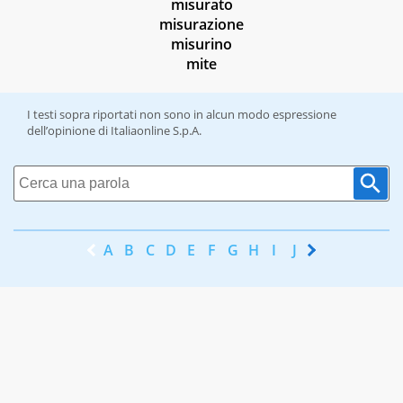
misurato
misurazione
misurino
mite
I testi sopra riportati non sono in alcun modo espressione
dell’opinione di Italiaonline S.p.A.
A
B
C
D
E
F
G
H
I
J
K
L
M
N