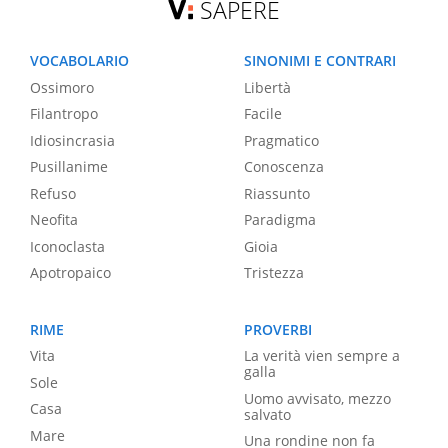
SAPERE
VOCABOLARIO
SINONIMI E CONTRARI
Ossimoro
Libertà
Filantropo
Facile
Idiosincrasia
Pragmatico
Pusillanime
Conoscenza
Refuso
Riassunto
Neofita
Paradigma
Iconoclasta
Gioia
Apotropaico
Tristezza
RIME
PROVERBI
Vita
La verità vien sempre a
galla
Sole
Uomo avvisato, mezzo
Casa
salvato
Mare
Una rondine non fa