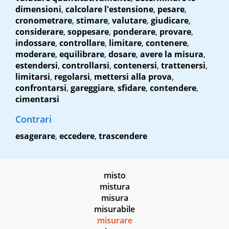
dimensioni
,
calcolare l'estensione
,
pesare
,
cronometrare
,
stimare
,
valutare
,
giudicare
,
considerare
,
soppesare
,
ponderare
,
provare
,
indossare
,
controllare
,
limitare
,
contenere
,
moderare
,
equilibrare
,
dosare
,
avere la misura
,
estendersi
,
controllarsi
,
contenersi
,
trattenersi
,
limitarsi
,
regolarsi
,
mettersi alla prova
,
confrontarsi
,
gareggiare
,
sfidare
,
contendere
,
cimentarsi
Contrari
esagerare
,
eccedere
,
trascendere
misto
mistura
misura
misurabile
misurare