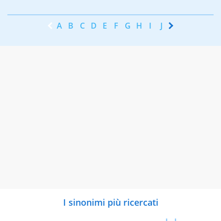
A
B
C
D
E
F
G
H
I
J
K
L
M
N
I sinonimi più ricercati