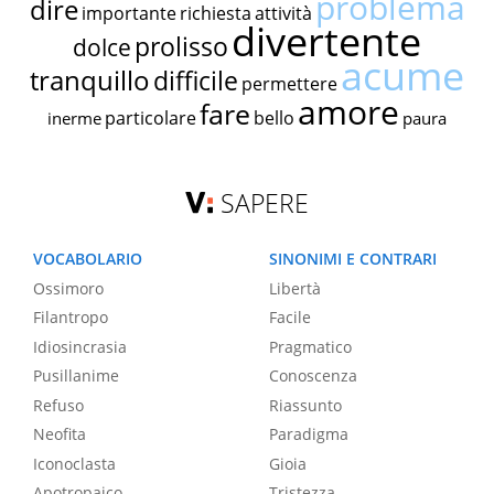
problema
dire
importante
richiesta
attività
divertente
prolisso
dolce
acume
tranquillo
difficile
permettere
amore
fare
particolare
bello
inerme
paura
SAPERE
VOCABOLARIO
SINONIMI E CONTRARI
Ossimoro
Libertà
Filantropo
Facile
Idiosincrasia
Pragmatico
Pusillanime
Conoscenza
Refuso
Riassunto
Neofita
Paradigma
Iconoclasta
Gioia
Apotropaico
Tristezza