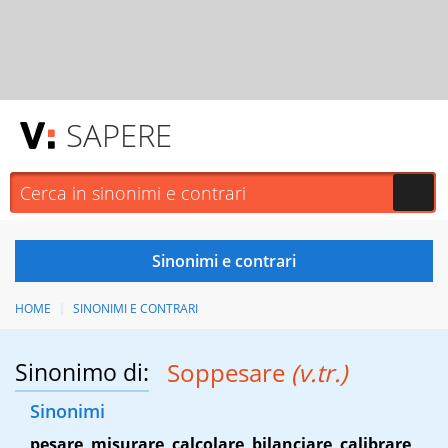
SAPERE
HOME
SINONIMI E CONTRARI
Sinonimo di:
Soppesare
(v.tr.)
Sinonimi
pesare
,
misurare
,
calcolare
,
bilanciare
,
calibrare
,