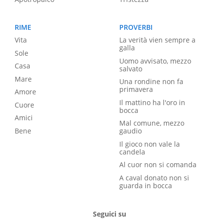
RIME
PROVERBI
Vita
La verità vien sempre a
galla
Sole
Uomo avvisato, mezzo
Casa
salvato
Mare
Una rondine non fa
primavera
Amore
Il mattino ha l'oro in
Cuore
bocca
Amici
Mal comune, mezzo
Bene
gaudio
Il gioco non vale la
candela
Al cuor non si comanda
A caval donato non si
guarda in bocca
Seguici su