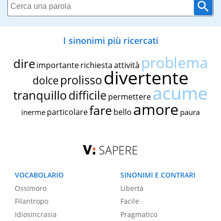
I sinonimi più ricercati
problema
dire
importante
richiesta
attività
divertente
prolisso
dolce
acume
tranquillo
difficile
permettere
amore
fare
particolare
bello
inerme
paura
SAPERE
VOCABOLARIO
SINONIMI E CONTRARI
Ossimoro
Libertà
Filantropo
Facile
Idiosincrasia
Pragmatico