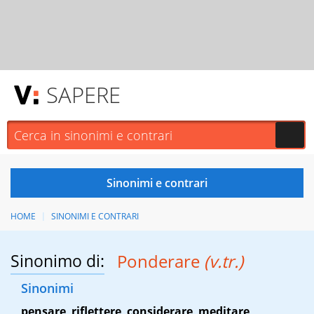
SAPERE
HOME
SINONIMI E CONTRARI
Sinonimo di:
Ponderare
(v.tr.)
Sinonimi
pensare
,
riflettere
,
considerare
,
meditare
,