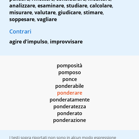
analizzare
,
esaminare
,
studiare
,
calcolare
,
misurare
,
valutare
,
giudicare
,
stimare
,
soppesare
,
vagliare
Contrari
agire d'impulso
,
improvvisare
pomposità
pomposo
ponce
ponderabile
ponderare
ponderatamente
ponderatezza
ponderato
ponderazione
I testi sopra riportati non sono in alcun modo espressione