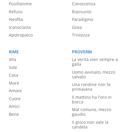
Pusillanime
Conoscenza
Refuso
Riassunto
Neofita
Paradigma
Iconoclasta
Gioia
Apotropaico
Tristezza
RIME
PROVERBI
Vita
La verità vien sempre a
galla
Sole
Uomo avvisato, mezzo
Casa
salvato
Mare
Una rondine non fa
primavera
Amore
Il mattino ha l'oro in
Cuore
bocca
Amici
Mal comune, mezzo
Bene
gaudio
Il gioco non vale la
candela