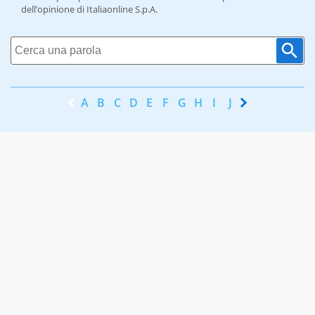
dell’opinione di Italiaonline S.p.A.
A
B
C
D
E
F
G
H
I
J
K
L
M
N